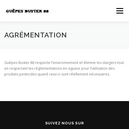
Aller
au
Menu
contenu
AGRÉMENTATION
Guêpes Buster 88 respecte l’environnement et élimine les dangers tout
en respectant les réglementations en vigueur pour l’utilisation des
produits pesticides quand ceux-ci sont réellement nécessaires.
SUIVEZ NOUS SUR